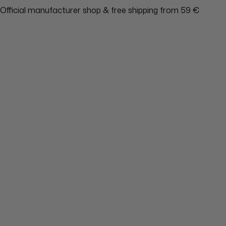
Official manufacturer shop & free shipping from 59 €
Tax included.
Shipping
calculated at checkout.
View cart
Checkout