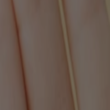
Continue shopping
Have an account?
Log in
to check out faster.