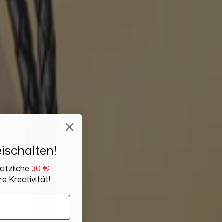
ischalten!
sätzliche
30 €
re Kreativität!