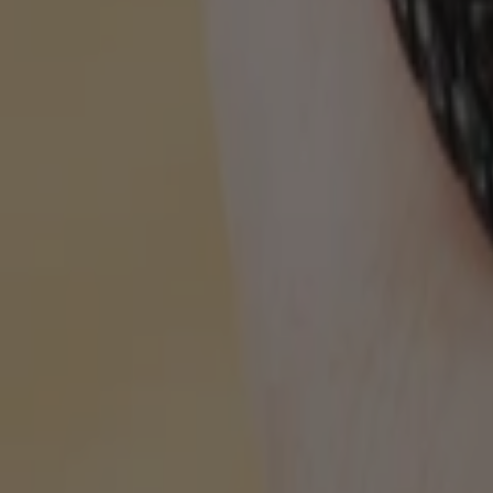
-
+
Why choose LaserPecker?
Customer support in one-on-one conversation
Fast shipping
1-year warranty
14-day return
Subtotal: