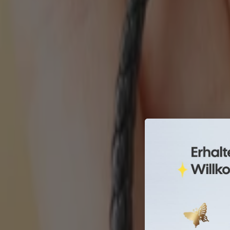
-
+
/