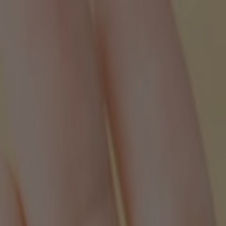
Cart
0
items
Spend
1.000,00€
more to reach
Free Shipping
!
Congratulations! You've got free shipping.
0%
Your cart is empty