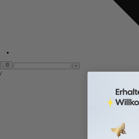
-
+
/