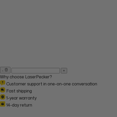
-
+
Why choose LaserPecker?
Customer support in one-on-one conversation
Fast shipping
1-year warranty
14-day return