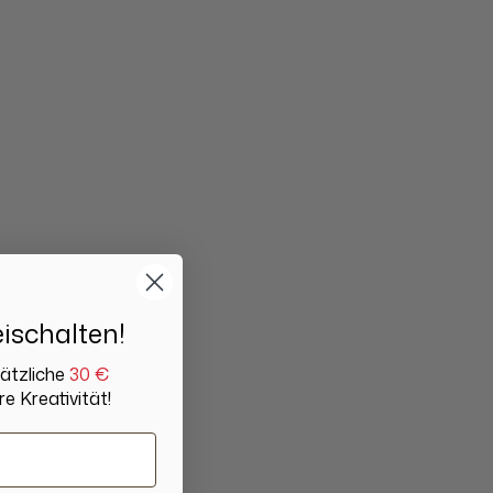
ischalten!
sätzliche
30 €
re Kreativität!