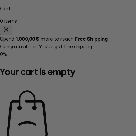
Cart
0
items
Spend
1.000,00€
more to reach
Free Shipping
!
Congratulations! You've got free shipping.
0%
Your cart is empty