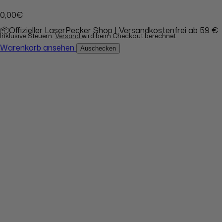
0,00€
📦Offizieller LaserPecker Shop | Versandkostenfrei ab 59 €
Inklusive Steuern.
Versand
wird beim Checkout berechnet
Warenkorb ansehen
Auschecken