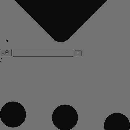
-
+
/