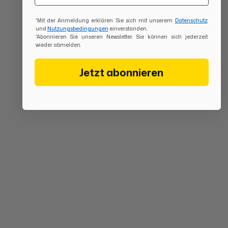
*Mit der Anmeldung erklären Sie sich mit unserem
Datenschutz
und
Nutzungsbedingungen
einverstanden.
*Abonnieren Sie unseren Newsletter. Sie können sich jederzeit
wieder abmelden.
Jetzt abonnieren