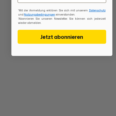
*Mit der Anmeldung erklären Sie sich mit unserem
Datenschutz
und
Nutzungsbedingungen
einverstanden.
*Abonnieren Sie unseren Newsletter. Sie können sich jederzeit
wieder abmelden.
Jetzt abonnieren