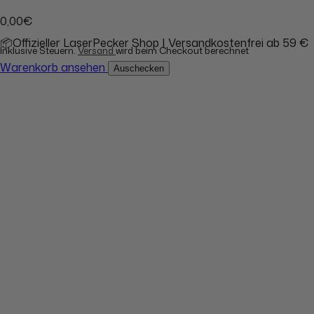
0,00€
📦Offizieller LaserPecker Shop | Versandkostenfrei ab 59 €
Inklusive Steuern.
Versand
wird beim Checkout berechnet
Warenkorb ansehen
Auschecken