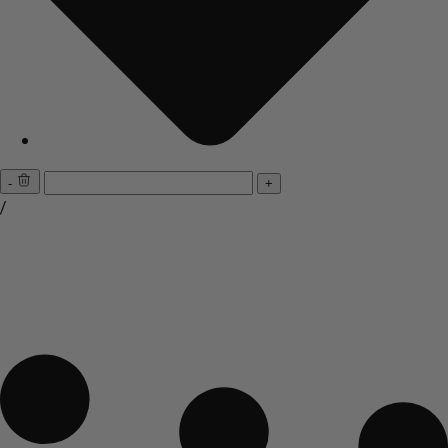
-
+
/