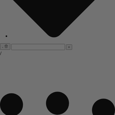
-
+
/