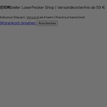
0,00€
📦Offizieller LaserPecker Shop | Versandkostenfrei ab 59 €
Inklusive Steuern.
Versand
wird beim Checkout berechnet
Warenkorb ansehen
Auschecken