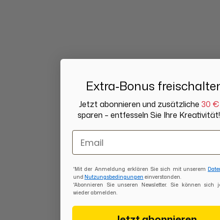
Extra‑Bonus freischalte
Jetzt abonnieren und zusätzliche
30 €
sparen – entfesseln Sie Ihre Kreativität!
Email
*Mit der Anmeldung erklären Sie sich mit unserem
Date
und
Nutzungsbedingungen
einverstanden.
*Abonnieren Sie unseren Newsletter. Sie können sich j
wieder abmelden.
Jetzt abonnieren