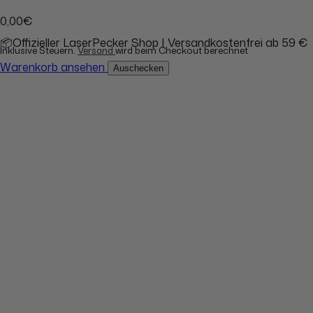
0,00€
📦Offizieller LaserPecker Shop | Versandkostenfrei ab 59 €
Inklusive Steuern.
Versand
wird beim Checkout berechnet
Warenkorb ansehen
Auschecken