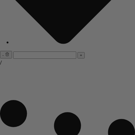
-
+
/