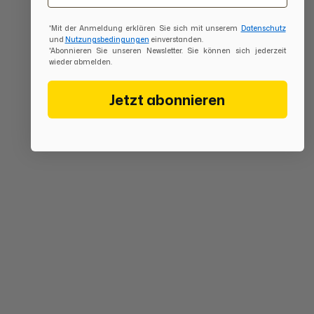
*Mit der Anmeldung erklären Sie sich mit unserem
Datenschutz
und
Nutzungsbedingungen
einverstanden.
*Abonnieren Sie unseren Newsletter. Sie können sich jederzeit
wieder abmelden.
Jetzt abonnieren