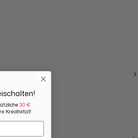
ischalten!
sätzliche
30 €
re Kreativität!