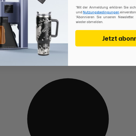
*Mit der Anmeldung erklären Sie si
und
Nutzungsbedingungen
einverstan
*Abonnieren Sie unseren Newsletter.
wieder abmelden.
Jetzt abon