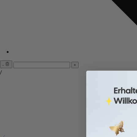
-
+
/