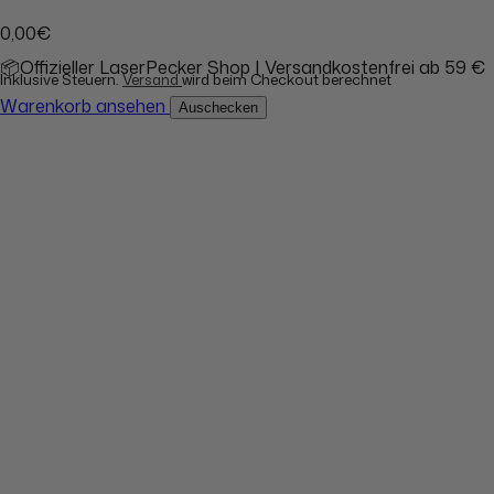
0,00€
📦Offizieller LaserPecker Shop | Versandkostenfrei ab 59 €
Inklusive Steuern.
Versand
wird beim Checkout berechnet
Warenkorb ansehen
Auschecken