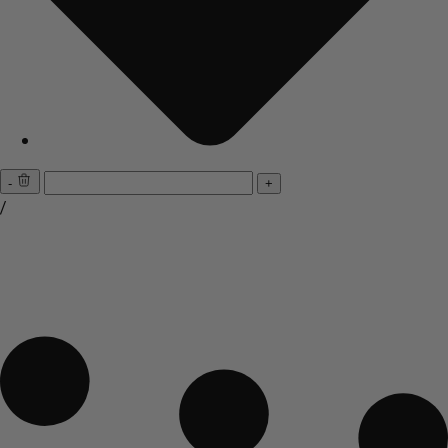
-
+
/