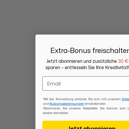
Extra‑Bonus freischalte
Jetzt abonnieren und zusätzliche
30 €
sparen – entfesseln Sie Ihre Kreativität!
Email
*Mit der Anmeldung erklären Sie sich mit unserem
Date
und
Nutzungsbedingungen
einverstanden.
*Abonnieren Sie unseren Newsletter. Sie können sich j
wieder abmelden.
Jetzt abonnieren