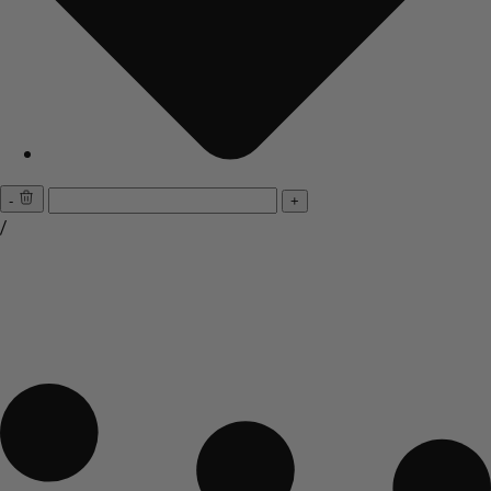
-
+
/