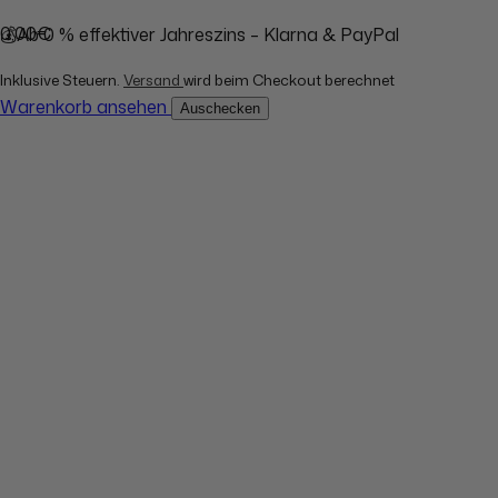
0,00€
💰Ab 0 % effektiver Jahreszins – Klarna & PayPal
Inklusive Steuern.
Versand
wird beim Checkout berechnet
Warenkorb ansehen
Auschecken