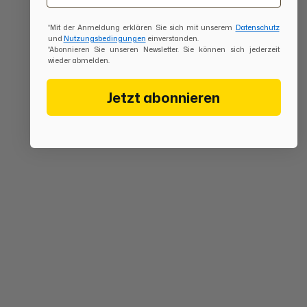
*Mit der Anmeldung erklären Sie sich mit unserem
Datenschutz
und
Nutzungsbedingungen
einverstanden.
*Abonnieren Sie unseren Newsletter. Sie können sich jederzeit
wieder abmelden.
Jetzt abonnieren