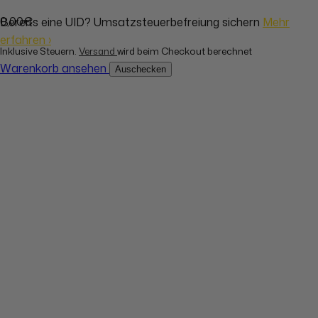
0,00€
Bereits eine UID? Umsatzsteuerbefreiung sichern
Mehr
erfahren ›
Inklusive Steuern.
Versand
wird beim Checkout berechnet
Warenkorb ansehen
Auschecken