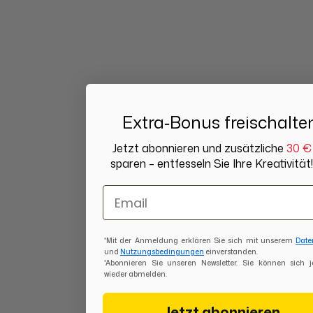
Extra‑Bonus freischalte
Jetzt abonnieren und zusätzliche
30 €
sparen – entfesseln Sie Ihre Kreativität!
Email
*Mit der Anmeldung erklären Sie sich mit unserem
Date
und
Nutzungsbedingungen
einverstanden.
*Abonnieren Sie unseren Newsletter. Sie können sich j
wieder abmelden.
Jetzt abonnieren