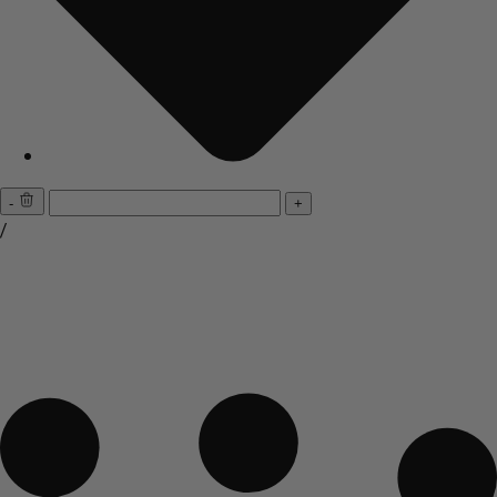
-
+
/