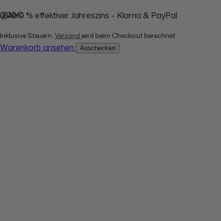
0,00€
💰Ab 0 % effektiver Jahreszins – Klarna & PayPal
Inklusive Steuern.
Versand
wird beim Checkout berechnet
Warenkorb ansehen
Auschecken