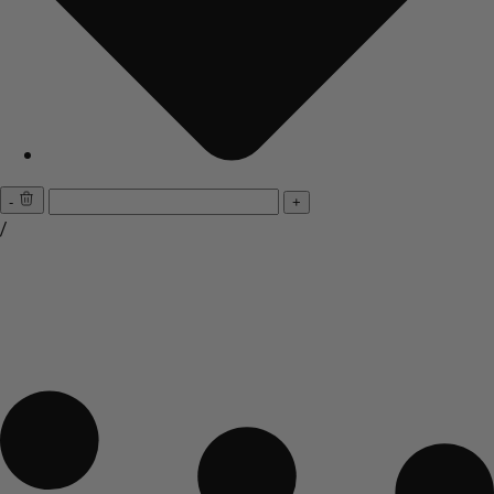
-
+
/