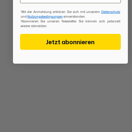
*Mit der Anmeldung erklären Sie sich mit unserem
Datenschutz
und
Nutzungsbedingungen
einverstanden.
*Abonnieren Sie unseren Newsletter. Sie können sich jederzeit
wieder abmelden.
Jetzt abonnieren