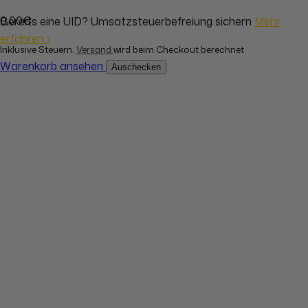
0,00€
Bereits eine UID? Umsatzsteuerbefreiung sichern
Mehr
erfahren ›
Inklusive Steuern.
Versand
wird beim Checkout berechnet
Warenkorb ansehen
Auschecken