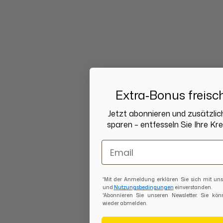
Extra‑Bonus freisc
Jetzt abonnieren und zusätzli
sparen – entfesseln Sie Ihre Krea
Email
*Mit der Anmeldung erklären Sie sich mit u
und
Nutzungsbedingungen
einverstanden.
*Abonnieren Sie unseren Newsletter. Sie kön
wieder abmelden.