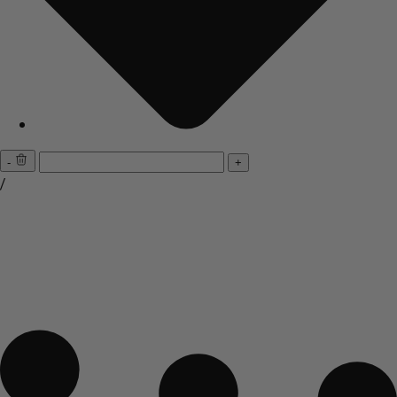
-
+
/